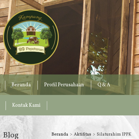
Beranda
Profil Perusahaan
Q & A
Kontak Kami
Blog
Beranda
Aktifitas
Silaturahim IPPK