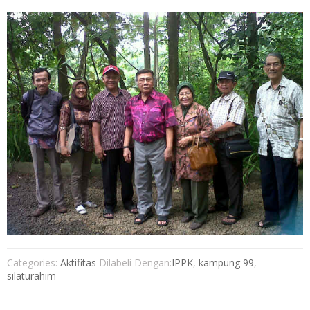
Categories:
Aktifitas
Dilabeli Dengan:
IPPK
,
kampung 99
,
silaturahim