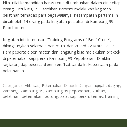
Nilai-nilai kemandirian harus terus ditumbuhkan dalam diri setiap
orang. Untuk itu, PT. Berdikari Persero melakukan kegiatan
pelatihan terhadap para pegawaianya. Kesempatan pertama ini
diikuti oleh 14 orang pada kegiatan pelatihan di Kampung 99
Pepohonan.
Kegiatan ini dinamakan “Training Programs of Beef Cattle”,
dilangsungkan selama 3 hari mulai dari 20 s/d 22 Maret 2012.
Para peserta diberi materi dan langsung bisa melakukan praktek
di peternakan sapi perah Kampung 99 Pepohonan. Di akhir
kegiatan, tiap peserta diberi sertifikat tanda keikutsertaan pada
pelatihan ini.
Categories:
Aktifitas
,
Peternakan
Dilabeli Dengan:
aqiqah
,
daging
,
kambing
,
kampung 99
,
kampung 99 pepohonan
,
kurban
,
pelatihan
,
peternakan
,
potong
,
sapi
,
sapi perah
,
ternak
,
training