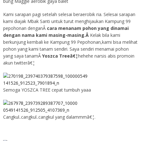
bung Maggie aerobik gaya balet
Kami sarapan pagi setelah selesai beraerobik ria. Selesai sarapan
kami diajak Mbak Santi untuk turut menghijaukan Kampung 99
pepohonan denganÂ
cara menanam pohon yang dinamai
dengan nama kami masing-masing.Â
Kelak bila kami
berkunjung kembali ke Kampung 99 Pepohonan,kami bisa melihat
pohon yang kami tanam sendiri. Saya sendiri menamai pohon
yang saya tanamÂ
Yoszca Treeâ€¦
hehehe narsis abis promoin
akun twitterâ€¦
Semoga YOSZCA TREE cepat tumbuh yaaa
Cangkul..cangkul..cangkul yang dalammmâ€¦.