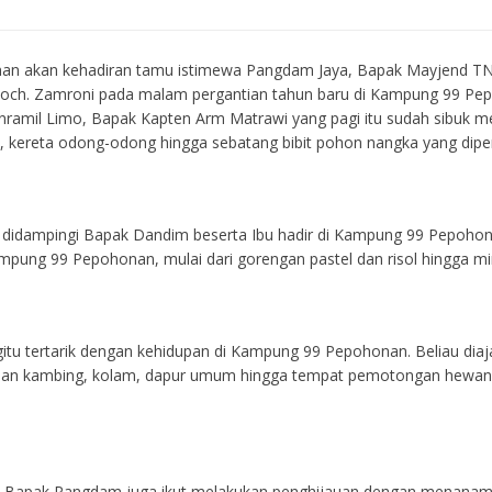
nan akan kehadiran tamu istimewa Pangdam Jaya, Bapak Mayjend TNI 
och. Zamroni pada malam pergantian tahun baru di Kampung 99 Pep
anramil Limo, Bapak Kapten Arm Matrawi yang pagi itu sudah sibuk
l, kereta odong-odong hingga sebatang bibit pohon nangka yang dipe
bu didampingi Bapak Dandim beserta Ibu hadir di Kampung 99 Pepoh
mpung 99 Pepohonan, mulai dari gorengan pastel dan risol hingga m
tu tertarik dengan kehidupan di Kampung 99 Pepohonan. Beliau diaj
 dan kambing, kolam, dapur umum hingga tempat pemotongan hewan. 
 Bapak Pangdam juga ikut melakukan penghijauan dengan menanam p