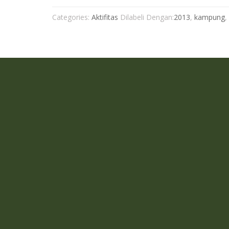
Categories:
Aktifitas
Dilabeli Dengan:
2013
,
kampung
,