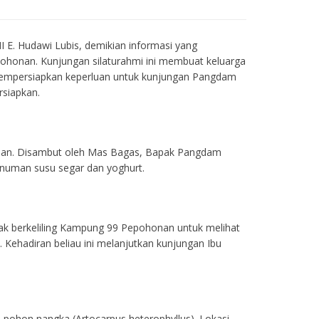
E. Hudawi Lubis, demikian informasi yang
ohonan. Kunjungan silaturahmi ini membuat keluarga
 mempersiapkan keperluan untuk kunjungan Pangdam
rsiapkan.
onan. Disambut oleh Mas Bagas, Bapak Pangdam
inuman susu segar dan yoghurt.
ak berkeliling Kampung 99 Pepohonan untuk melihat
Kehadiran beliau ini melanjutkan kunjungan Ibu
ohon nangka (Artocarpus heterophyllus). Lokasi