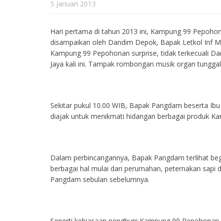
5 Januari 2013
Hari pertama di tahun 2013 ini, Kampung 99 Pepoho
disampaikan oleh Dandim Depok, Bapak Letkol Inf M
Kampung 99 Pepohonan surprise, tidak terkecuali D
Jaya kali ini. Tampak rombongan musik organ tungga
Sekitar pukul 10.00 WIB, Bapak Pangdam beserta I
diajak untuk menikmati hidangan berbagai produk Ka
Dalam perbincangannya, Bapak Pangdam terlihat begi
berbagai hal mulai dari perumahan, peternakan sapi
Pangdam sebulan sebelumnya.
Seperti kebiasaan penghuni Kampung 99 Pepohonan,