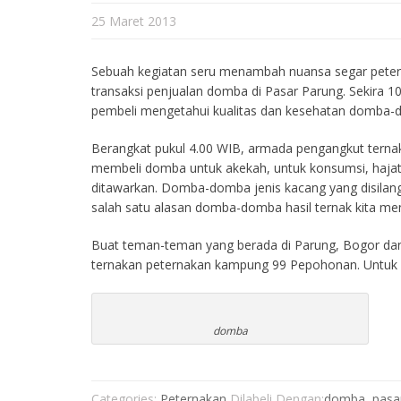
25 Maret 2013
Sebuah kegiatan seru menambah nuansa segar petern
transaksi penjualan domba di Pasar Parung. Sekira 
pembeli mengetahui kualitas dan kesehatan domba-d
Berangkat pukul 4.00 WIB, armada pengangkut ternak 
membeli domba untuk akekah, untuk konsumsi, hajata
ditawarkan. Domba-domba jenis kacang yang disilang
salah satu alasan domba-domba hasil ternak kita men
Buat teman-teman yang berada di Parung, Bogor da
ternakan peternakan kampung 99 Pepohonan. Untuk
domba
Categories:
Peternakan
Dilabeli Dengan:
domba
,
pasa