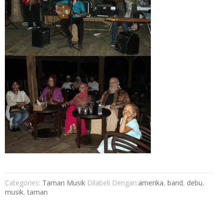
Categories:
Taman Musik
Dilabeli Dengan:
amerika
,
band
,
debu
,
musik
,
taman