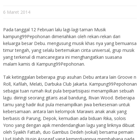
6 Maret 2014
Pada tanggal 12 Februari lalu lagi-lagi taman Musik
kampung99Pepohonan dimeriahkan oleh rekan-rekan dari
keluarga besar Debu. mengusung musik khas nya yang bernuansa
timur tengah, yang selalu bertemakan cinta universal, grup musik
yang terkenal di mancanegara ini menghangatkan suasana
malam kamis di Kampung99Pepohonan.
Tak ketinggalan beberapa grup asuhan Debu antara lain Groove n
Roll, Kafilah, Melati, Darbuka Club Jakarta. Kampung99Pepohonan
sebagai tuan rumah ikut pula berpartisipasi menampilkan sebuah
lagu. diiringi seorang gitaris asal bandung, Rivan Wood. Beberapa
tamu yang hadir ikut pula menampilkan jiwa berkesenian untuk
kebersamaan. antara lain kelompok Marawis anak anak yang
berbasis di Parung, Depok, kemudian ada biduan Rika, solois
Yono yang dengan apik mendendangkan lagu yang liriknya dibuat
oleh Syaikh Fattah, duo Gambus Dedeh (vokal) bersama pemain
Uud Habib Husin Assegaf yang kemerduannya membahana pada