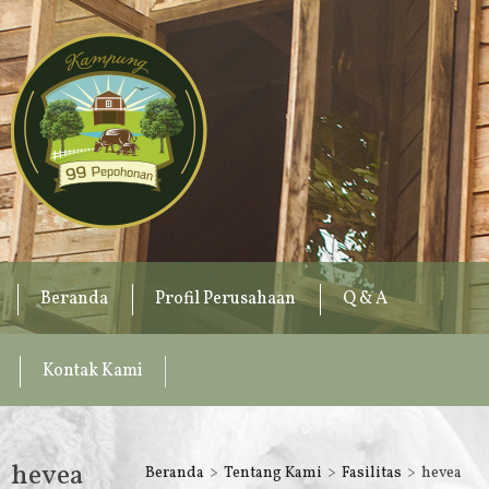
Beranda
Profil Perusahaan
Q & A
Kontak Kami
hevea
Beranda
Tentang Kami
Fasilitas
hevea