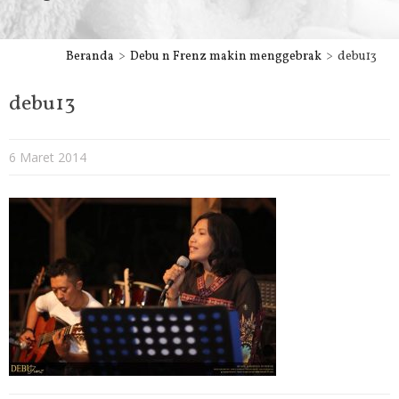
Beranda
Debu n Frenz makin menggebrak
debu13
debu13
6 Maret 2014