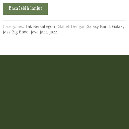
Baca lebih lanjut
Categories:
Tak Berkategori
Dilabeli Dengan:
Galaxy Band
,
Galaxy
Jazz Big Band
,
java jazz
,
jazz