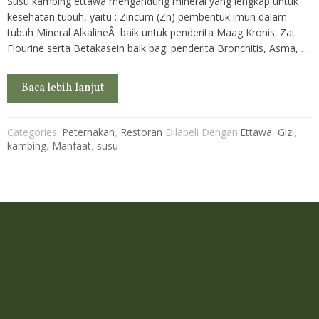
Susu kambing ettawa mengandung mineral yang lengkap untuk
kesehatan tubuh, yaitu : Zincum (Zn) pembentuk imun dalam
tubuh Mineral AlkalineÂ baik untuk penderita Maag Kronis. Zat
Flourine serta Betakasein baik bagi penderita Bronchitis, Asma, …
Baca lebih lanjut
Categories:
Peternakan
,
Restoran
Dilabeli Dengan:
Ettawa
,
Gizi
,
kambing
,
Manfaat
,
susu