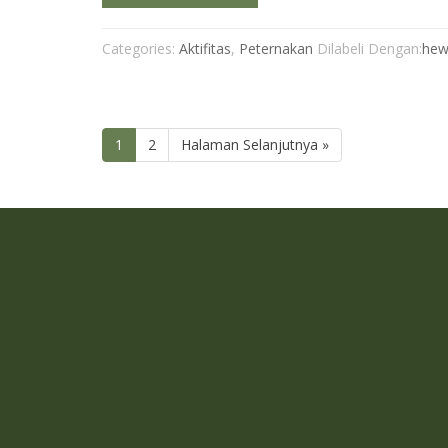
Categories:
Aktifitas
,
Peternakan
Dilabeli Dengan:
hew
1
2
Halaman Selanjutnya »