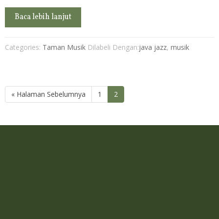
Baca lebih lanjut
Categories:
Taman Musik
Dilabeli Dengan:
java jazz
,
musik
« Halaman Sebelumnya
1
2