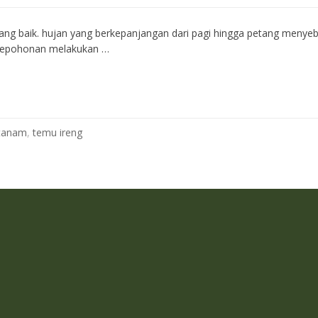
urang baik. hujan yang berkepanjangan dari pagi hingga petang menyeba
 Pepohonan melakukan …
tanam
,
temu ireng