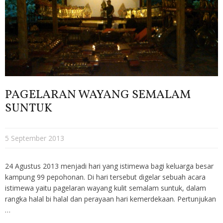
PAGELARAN WAYANG SEMALAM
SUNTUK
5 September 2013
24 Agustus 2013 menjadi hari yang istimewa bagi keluarga besar
kampung 99 pepohonan. Di hari tersebut digelar sebuah acara
istimewa yaitu pagelaran wayang kulit semalam suntuk, dalam
rangka halal bi halal dan perayaan hari kemerdekaan. Pertunjukan
…