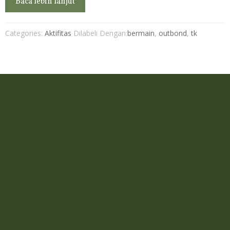
Baca lebih lanjut
Categories:
Aktifitas
Dilabeli Dengan:
bermain
,
outbond
,
tk