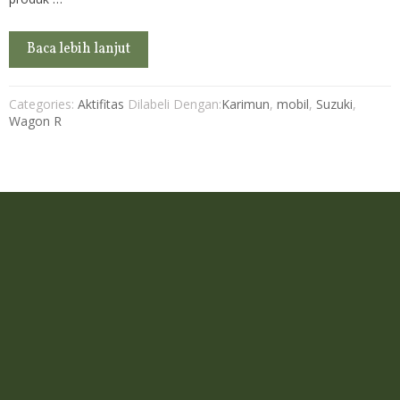
Baca lebih lanjut
Categories:
Aktifitas
Dilabeli Dengan:
Karimun
,
mobil
,
Suzuki
,
Wagon R