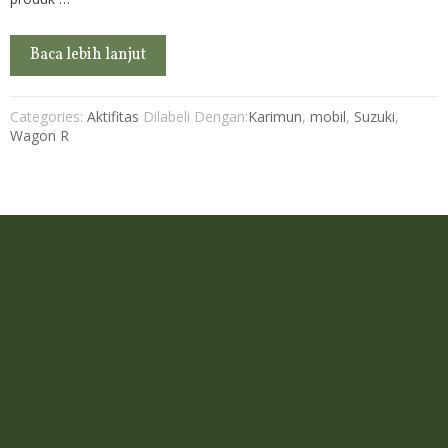
Baca lebih lanjut
Categories:
Aktifitas
Dilabeli Dengan:
Karimun
,
mobil
,
Suzuki
,
Wagon R